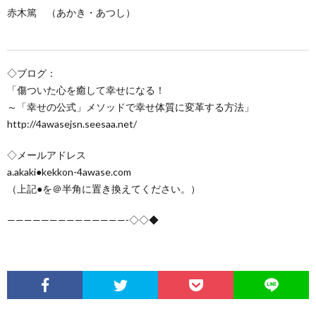
赤木篤 （あかき・あつし）
◇ブログ：
「傷ついた心を癒して幸せになる！
～「幸せの公式」メソッドで幸せ体質に変革する方法」
http://4awasejsn.seesaa.net/
◇メールアドレス
a.akaki●kekkon-4awase.com
（上記●を＠半角に置き換えてください。）
——————————————-◇◇◆