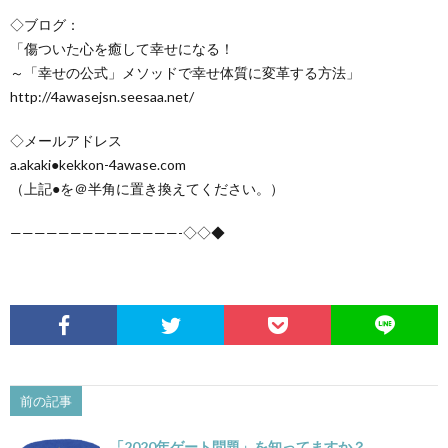
◇ブログ：
「傷ついた心を癒して幸せになる！
～「幸せの公式」メソッドで幸せ体質に変革する方法」
http://4awasejsn.seesaa.net/
◇メールアドレス
a.akaki●kekkon-4awase.com
（上記●を＠半角に置き換えてください。）
——————————————-◇◇◆
前の記事
「2020年ゲート問題」を知ってますか？