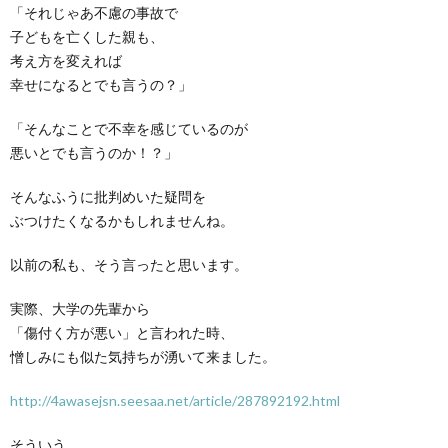
「それじゃあ不慮の事故で
子どもを亡くした親も、
考え方を変えれば
幸せになるとでも言うの？」
「そんなことで不幸を感じているのが
悪いとでも言うのか！？」
そんなふうに批判めいた疑問を
ぶつけたくなるかもしれませんね。
以前の私も、そう言ったと思います。
実際、大学の先輩から
「傷付く方が悪い」と言われた時、
憎しみにも似た気持ちが湧いて来ました。
http://4awasejsn.seesaa.net/article/287892192.html
そういう