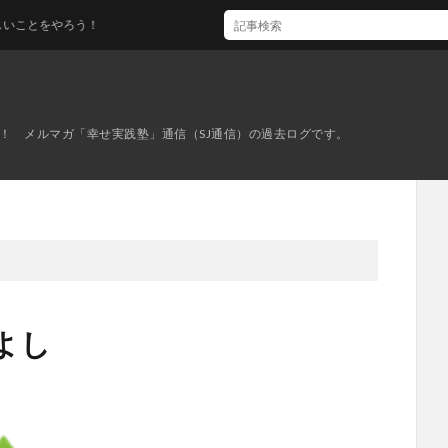
をやろう！
！ メルマガ「幸せ実践塾」通信（SJ通信）の過去ログです。
よし