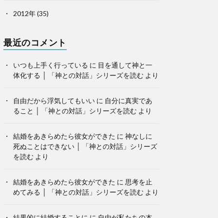
2012年
(35)
最近のコメント
いつも上手く行っている
に
目を通して神と一
体化する │ 「神との対話」シリーズを読む
より
自由だから浮気してもいい
に
自分に真実であ
ること │ 「神との対話」シリーズを読む
より
結婚をあきらめたら彼女ができた
に
神なしに
死ぬことはできない │ 「神との対話」シリーズ
を読む
より
結婚をあきらめたら彼女ができた
に
思考を止
めてみる │ 「神との対話」シリーズを読む
より
結果的に結婚することに
に
自由が私たちの本