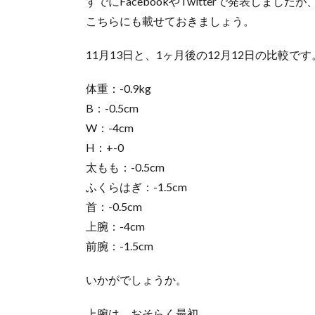
すでにFacebookやTwitterで発表しましたが
こちらにも載せておきましょう。
11月13日と、1ヶ月後の12月12日の比較です
体重：-0.9kg
B：-0.5cm
W：-4cm
H：+-0
太もも：-0.5cm
ふくらはぎ：-1.5cm
首：-0.5cm
上腕：-4cm
前腕：-1.5cm
いかがでしょうか。
上腕は、おそらく最初、