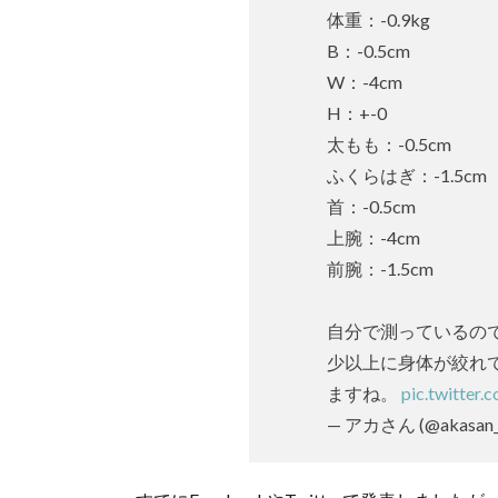
体重：-0.9kg
B：-0.5cm
W：-4cm
H：+-0
太もも：-0.5cm
ふくらはぎ：-1.5cm
首：-0.5cm
上腕：-4cm
前腕：-1.5cm
自分で測っているの
少以上に身体が絞れ
ますね。
pic.twitter
— アカさん (@akasan_