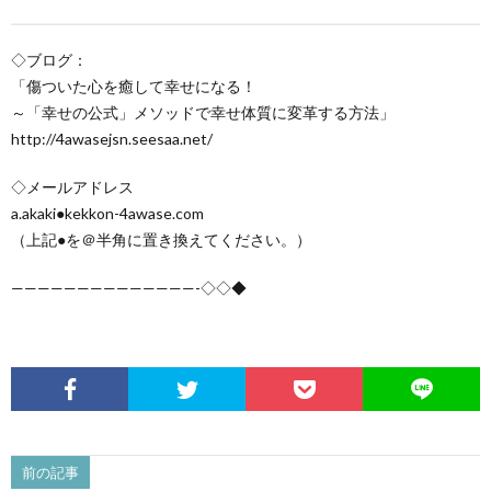
◇ブログ：
「傷ついた心を癒して幸せになる！
～「幸せの公式」メソッドで幸せ体質に変革する方法」
http://4awasejsn.seesaa.net/
◇メールアドレス
a.akaki●kekkon-4awase.com
（上記●を＠半角に置き換えてください。）
——————————————-◇◇◆
前の記事