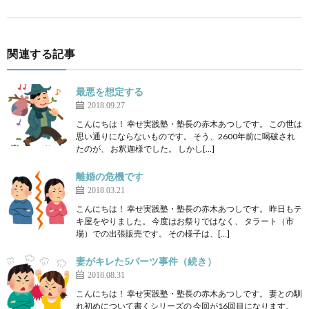
関連する記事
最悪を想定する
2018.09.27
こんにちは！ 幸せ実践塾・塾長の赤木あつしです。 この世は
思い通りにならないものです。 そう、2600年前に喝破され
たのが、 お釈迦様でした。 しかし[…]
離婚の危機です
2018.03.21
こんにちは！ 幸せ実践塾・塾長の赤木あつしです。 昨日もテ
キ屋をやりました。 今度はお祭りではなく、 タラート（市
場）での出張販売です。 その様子は、[…]
妻がキレた5バーツ事件（続き）
2018.08.31
こんにちは！ 幸せ実践塾・塾長の赤木あつしです。 妻との馴
れ初めについて書くシリーズの 今回が16回目になります。